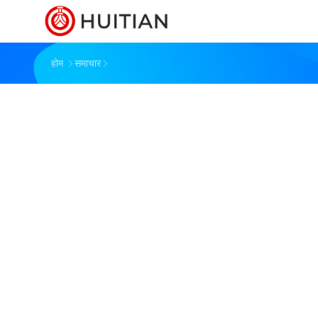
होम
समाचार