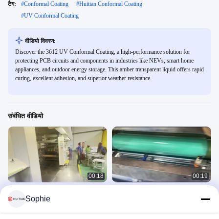
टैग:
#
Conformal Coating
#
Huitian Conformal Coating
#
UV Conformal Coating
वीडियो विवरण:
Discover the 3612 UV Conformal Coating, a high-performance solution for
protecting PCB circuits and components in industries like NEVs, smart home
appliances, and outdoor energy storage. This amber transparent liquid offers rapid
curing, excellent adhesion, and superior weather resistance.
संबंधित वीडियो
00:18
00:19
HUITIAN सॉल्वैंट आधारित चिपकने वाले
HUITIAN सॉल्वेंट आधारित चिपकने वाले
Sophie
आवेदन 2
अनुप्रयोग
Product Usage Video
Product Usage Video
March 31, 2025
March 31, 2025