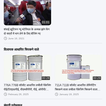
01:01
शंघाई ह्यूटियन न्यू मटेरियल के अध्यक्ष झांग फेंग
दो सत्रों में भाग लेने के लिए बीजिंग गए
June 16, 2021
विलायक आधारित चिपकने वाले
00:28
00:29
776A 776B सॉल्वेंट आधारित लचीली पैकेजिंग
711A 711B सॉल्वेंट आधारित लेमिनेटिंग
पीईटी/एएल/पीई, वीएमसीपीपी, पीई, ओपीपी/
चिपकने वाला लचीला पैकेजिंग चिपकने वाला
वीएमसीपीपी के लिए तेजी से इलाज चिपकने वाला
एल्यूमीनियम-प्लेटेड प्लास्टिक संरचना के लिए
February 26, 2025
January 19, 2025
मिश्रित एल्यूमीनियम प्लास्टिक उबलने के लिए
कंपनी प्रोफ़ाइल