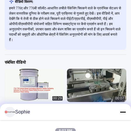
वीडियो विवरण:
हमारे 776ए और 776बी सॉल्वेंट-आधारित लचीले पैकेजिंग चिपकने वाले के प्रारंभिक सेटअप से
लेकर वास्तविक दुनिया के परीक्षण तक, पूरी प्रक्रिया से गुजरते हुए देखें। इस वीडियो में, आप
देखेंगे कि ये तेजी से ठीक होने वाले चिपकने वाले पीईटी/एएल/पीई, वीएमसीपीपी, पीई और
ओपीपी/वीएमसीपीपी संयोजनों सहित विभिन्न सब्सट्रेट्स पर कैसे प्रदर्शन करते हैं। हम
अनुप्रयोग तकनीकों, उपचार दक्षता और बंधन शक्ति का प्रदर्शन करते हैं जो इन चिपकने वाले
पदार्थों को समुद्री और औद्योगिक क्षेत्रों में पैकेजिंग अनुप्रयोगों की मांग के लिए आदर्श बनाते
हैं।
संबंधित वीडियो
00:29
00:07
711A 711B सॉल्वेंट आधारित लेमिनेटिंग
3612 पीसीबी सर्किट और घटकों का यूवी
Sophie
चिपकने वाला लचीला पैकेजिंग चिपकने वाला
अनुरूप कोटिंग कोटिंग संरक्षण
एल्यूमीनियम-प्लेटेड प्लास्टिक संरचना के लिए
विलायक आधारित चिपकने वाले
Product Usage Video
मिश्रित एल्यूमीनियम प्लास्टिक उबलने के लिए
January 19, 2025
February 19, 2025
8:02 PM