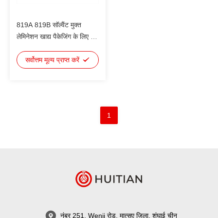
819A 819B सॉल्वैंट मुक्त
लेमिनेशन खाद्य पैकेजिंग के लिए कम
चिपचिपापन और अच्छी गीलापन
OPP/VMCPP
सर्वोत्तम मूल्य प्राप्त करें
OPP/VMPET/PE PET/PE
PA/RCPP AL/PE
1
नंबर 251, Wenji रोड, मात्सुए जिला, शंघाई चीन