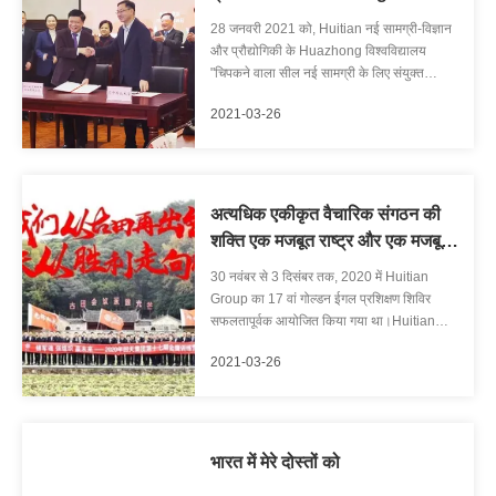
विश्वविद्यालय की स्थापना की "चिपकने
28 जनवरी 2021 को, Huitian नई सामग्री-विज्ञान
और सील नई सामग्री के लिए संयुक्त
और प्रौद्योगिकी के Huazhong विश्वविद्यालय
अनुसंधान एवं विकास केंद्र"
"चिपकने वाला सील नई सामग्री के लिए संयुक्त
अनुसंधान और विकास केंद्र" औपचारिक रूप से
2021-03-26
स्थापित किया गया था!28 तारीख की सुबह, दोनों दलों
का हस्ताक्षर समारोह Huazhong विज्ञान और
प्रौद्योगिकी विश्वविद्यालय में आयोजित कि...
अत्यधिक एकीकृत वैचारिक संगठन की
शक्ति एक मजबूत राष्ट्र और एक मजबूत
उद्यम का कारण बनती है
30 नवंबर से 3 दिसंबर तक, 2020 में Huitian
Group का 17 वां गोल्डन ईगल प्रशिक्षण शिविर
सफलतापूर्वक आयोजित किया गया था।Huitian
समूह के अध्यक्ष झांग फेंग और गुटियन की क्रांतिकारी
2021-03-26
पवित्र भूमि में एकत्र हुए पांच ठिकानों के 88 कोर
प्रबंधकों ने गुटियन की आत्मा को जानने, सोच और
समझ को एकजुट करने, संगठनात्मक ...
भारत में मेरे दोस्तों को