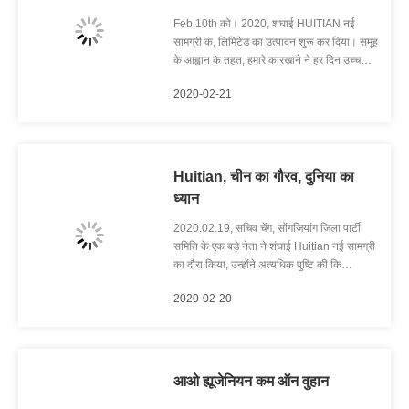
Feb.10th को। 2020, शंघाई HUITIAN नई
सामग्री कं, लिमिटेड का उत्पादन शुरू कर दिया। समूह
के आह्वान के तहत, हमारे कारखाने ने हर दिन उच्च
गुणवत्ता वाले 150T पीवी मॉड्यूल सिलिकॉन उत्पादन
2020-02-21
का उत्पादन समाप्त किया, और नए कोरोनावायरस के
कारण होने वाली परिवहन समस्याओं को सक्रिय रूप से
समन्वित किया, ताकि देश और ...
Huitian, चीन का गौरव, दुनिया का
ध्यान
2020.02.19, सचिव चेंग, सोंगजियांग जिला पार्टी
समिति के एक बड़े नेता ने शंघाई Huitian नई सामग्री
का दौरा किया, उन्होंने अत्यधिक पुष्टि की कि
Huitian के पास चिपकने वाला उद्योग में अग्रणी उद्यम
2020-02-20
होने की उत्कृष्ट ताकत है, और चीन की जरूरत होने पर
Huitian भारी जिम्मेदारी ले सकता है। , के बाद से वह
पहले से ...
आओ ह्यूजेनियन कम ऑन वुहान