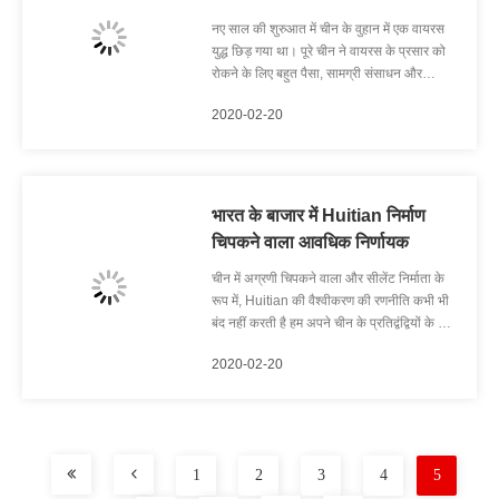
नए साल की शुरुआत में चीन के वुहान में एक वायरस
युद्ध छिड़ गया था। पूरे चीन ने वायरस के प्रसार को
रोकने के लिए बहुत पैसा, सामग्री संसाधन और
जनशक्ति खर्च किया। जैसा कि समय चल रहा है
2020-02-20
ज्यादातर शहर पहले से ही सामान्य स्थिति में आ गए हैं
और काम पर लौटने लगे हैं। इस प्रतिरोध की लड़ाई में,
चिपकने के क्षेत्र ...
भारत के बाजार में Huitian निर्माण
चिपकने वाला आवधिक निर्णायक
चीन में अग्रणी चिपकने वाला और सीलेंट निर्माता के
रूप में, Huitian की वैश्वीकरण की रणनीति कभी भी
बंद नहीं करती है हम अपने चीन के प्रतिद्वंद्वियों के साथ
अपने oversea व्यापार का विस्तार करने के लिए
2020-02-20
लगभग नवीनतम हैं। हालाँकि, देर से शुरू होने वाली एक
त्वरित हिरन बनती है, अब तक हमारे पास पहले से ही
वियतन...
1
2
3
4
5