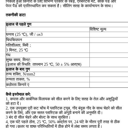
निकला हुआ किनारा के लिए विभिन्न प्रकार के रबड़, एस्बेस्टस मैट, कॉर्क पैड और
पेपर पैड को प्रतिस्थापित कर सकता है। सीलिंग सतह के कार्यान्वयन के साथ।
तकनीकी डाटा
इलाज से पहले गुण
विशिष्ट मूल्य
घनत्व (25 ℃), जी / ㎝3
चिपचिपापन
गतिशीलता, मिमी；
3 मिनट, 25 ℃
गंध
शुष्क समय, मिनट:
(इलाज की स्थिति: तापमान 25 ℃, 50 ± 5% आरएच)
इलाज के बाद गुण
तन्य शक्ति, N/mm2
तन्यता ताकत, %
कठोरता किनारे ए
कैसे इस्तेमाल करे:
1, कपास और कार्बनिक विलायक को सील करने के लिए सतह के तेल और अशुद्धियों
को हटा दें।
2, एक उपयुक्त पूरी कट चोंच में प्लास्टिक ट्यूब, गोंद बंदूक गोंद के साथ चेहरे को सील
करने के लिए, और एक सतत प्लास्टिक की अंगूठी बनाने की अनुमति दी।
3 बंद दो सील चेहरे और बोल्ट के साथ सुरक्षित।
4, एक घंटे पहले ठोस, 25 ℃, 50% आर्द्रता पर, 24 घंटे के भीतर पूरी तरह से ठीक
हो गया।कूलर या शुष्क परिस्थितियों में ठीक होने में लंबा समय लगता है।