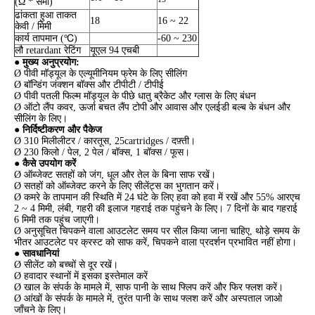
(Ω * सेमी)
ढांकता हुआ ताकत
18
16 ~ 22
केवी / मिमी
कार्य तापमान (℃)
-60 ~ 230
लौ retardant रेटिंग
यूएल 94 एचबी
● मुख्य अनुप्रयोग:
Ø पीवी मॉड्यूल के एल्यूमीनियम फ्रेम के लिए सीलिंग
Ø बॉन्डिंग जंक्शन बॉक्स और टीपीटी / टीपीई
Ø पीवी पतली फिल्म मॉड्यूल के पीछे धातु ब्रैकेट और ग्लास के लिए बंधन
Ø ऑटो लैंप कवर, ऊर्जा बचत लैंप टोपी और आवास और एलईडी बल्ब के बंधन और
सीलिंग के लिए।
● निर्दिष्टीकरण और पैकेज
Ø 310 मिलीलीटर / कारतूस, 25cartridges / दफ़्ती।
Ø 230 किलो / पेल, 2 पेल / बॉक्स, 1 बॉक्स / फूस।
● कैसे उपयोग करें
Ø ऑब्जेक्ट सतहों को जंग, धूल और तेल के बिना साफ रखें।
Ø सतहों को ऑब्जेक्ट करने के लिए सीलेंट्स का भुगतान करें।
Ø कमरे के तापमान की स्थिति में 24 घंटे के लिए हवा को हवा में रखें और 55% आरएच
2 ~ 4 मिमी, लंबी, गहरी की इलाज गहराई तक पहुंचने के लिए। 7 दिनों के बाद गहराई
6 मिमी तक पहुंच जाएगी।
Ø अनुसूचित चिपकने वाला आउटलेट समय पर सील किया जाना चाहिए, थोड़े समय के
भीतर आउटलेट पर क्रस्ट को साफ करें, चिपकने वाला प्रदर्शन प्रभावित नहीं होगा।
● सावधानियां
Ø सीलेंट को बच्चों से दूर रखें।
Ø हवादार स्थानों में इसका इस्तेमाल करें
Ø खाल के संपर्क के मामले में, साफ पानी के साथ फ्लिप करें और फिर फ्लश करें।
Ø आंखों के संपर्क के मामले में, तुरंत पानी के साथ फ्लश करें और अस्पताल जाओ
जाँचने के लिए।