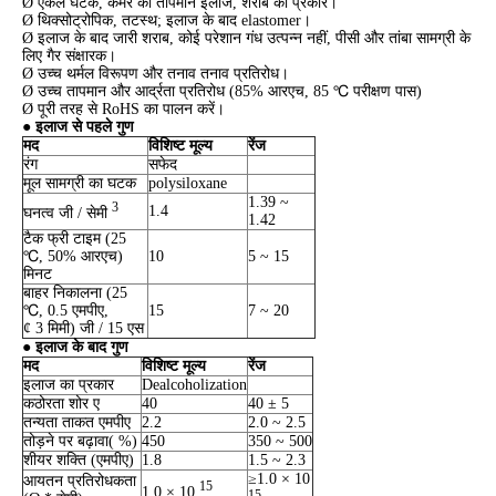
Ø एकल घटक, कमरे का तापमान इलाज, शराब का प्रकार।
Ø थिक्सोट्रोपिक, तटस्थ; इलाज के बाद elastomer।
Ø इलाज के बाद जारी शराब, कोई परेशान गंध उत्पन्न नहीं, पीसी और तांबा सामग्री के
लिए गैर संक्षारक।
Ø उच्च थर्मल विरूपण और तनाव तनाव प्रतिरोध।
Ø उच्च तापमान और आर्द्रता प्रतिरोध (85% आरएच, 85 ℃ परीक्षण पास)
Ø पूरी तरह से RoHS का पालन करें।
● इलाज से पहले गुण
मद
विशिष्ट मूल्य
रेंज
रंग
सफेद
मूल सामग्री का घटक
polysiloxane
1.39 ~
3
1.4
घनत्व जी / सेमी
1.42
टैक फ्री टाइम (25
℃, 50% आरएच)
10
5 ~ 15
मिनट
बाहर निकालना (25
℃, 0.5 एमपीए,
15
7 ~ 20
¢ 3 मिमी) जी / 15 एस
● इलाज के बाद गुण
मद
विशिष्ट मूल्य
रेंज
इलाज का प्रकार
Dealcoholization
कठोरता शोर ए
40
40 ± 5
तन्यता ताकत एमपीए
2.2
2.0 ~ 2.5
तोड़ने पर बढ़ावा( %)
450
350 ~ 500
शीयर शक्ति (एमपीए)
1.8
1.5 ~ 2.3
≥1.0 × 10
आयतन प्रतिरोधकता
15
1.0 × 10
15