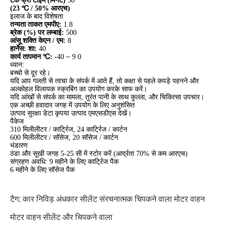
टैक फ्री टाइम (मिनट)
50
(23 ℃ / 50% आरएच)
इलाज के बाद विशेषता
तन्यता ताकत एमपीए:
1.8
ब्रेक (%) पर लम्बाई:
500
आंसू शक्ति केएन / एम:
8
हार्नेस: शा:
40
कार्य तापमान ℃:
-40 ~ 9 0
ध्यान:
बच्चो से दूर रहे।
यदि आप गलती से त्वचा के संपर्क में आते हैं, तो कक्षा से पहले कपड़े पहनने और
अल्कोहल विलायक स्क्रबिंग का उपयोग करके साफ करें।
यदि आंखों से संपर्क का मामला, तुरंत पानी के साथ कुल्ला, और चिकित्सा उपचार।
एक अच्छी हवादार जगह में उपयोग के लिए अनुशंसित
उत्पाद सुरक्षा डेटा कृपया उत्पाद एमएसडीएस देखें।
पैकेज
310 मिलीलीटर / कार्ट्रिज, 24 कार्ट्रिज / कार्टन
600 मिलीलीटर / सॉसेज, 20 सॉसेज / कार्टन
भंडारण
ठंडा और सूखी जगह 5-25 सी में स्टोर करें (आर्द्रता 70% से कम आरएच)
संग्रहण अवधि: 9 महीने के लिए कार्ट्रिज पैक
6 महीने के लिए सॉसेज पैक
टैग:
कार निविड़ अंधकार सीलेंट
संरचनात्मक चिपकने वाला मोटर वाहन
मोटर वाहन सीलेंट और चिपकने वाला