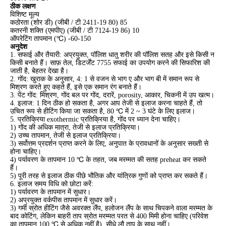
ठीक लक्षण
विशिष्ट मूल्य
कठोरता (शोर डी) (जीबी / टी 2411-19 80) 85
कतरनी शक्ति (एमपीए) (जीबी / टी 7124-19 86) 10
ऑपरेटिंग तापमान (℃) -60-150
अनुदेश
1. सफाई और तैयारी: अप्रयुक्त, पॉलिश धातु शरीर की पॉलिश सतह और इसे किसी न
किसी बनाते हैं। साफ़ तेल, डिटर्जेंट 7755 सफाई का उपयोग करने की सिफारिश की
जाती है, बेहतर देखा है।
2. गोंद: खुराक के अनुसार, 4: 1 से वजन से भाग ए और भाग बी में समान रूप से
मिश्रण करते हुए कहते हैं, इसे एक समान रंग बनाते हैं।
3. पेंट गोंद: मिश्रण, गोंद बल पर गोंद, दरारें, porosity, आकार, चिकनी में उप खत्म।
4. इलाज: 1 दिन ठीक हो सकता है, अगर आप तेजी से इलाज करना चाहते हैं, तो
उचित रूप से हीटिंग किया जा सकता है, 80 ℃ में 2 ~ 3 घंटे के लिए इलाज।
5. प्रतिक्रिया exothermic प्रतिक्रिया है, गोंद पर ध्यान देना चाहिए।
1) गोंद की अधिक मात्रा, तेजी से इलाज प्रतिक्रिया।
2) उच्च तापमान, तेजी से इलाज प्रतिक्रिया।
3) सर्वोत्तम प्रदर्शन प्राप्त करने के लिए, अनुपात के प्रावधानों के अनुसार सख्ती से
होना चाहिए।
4) पर्यावरण के तापमान 10 ℃ के तहत, जब मरम्मत की सतह preheat कर सकते
हैं।
5) पूरी तरह से इलाज ठीक पीछे भौतिक और यांत्रिक गुणों को प्राप्त कर सकते हैं।
6. इलाज समय विधि को छोटा करें:
1) पर्यावरण के तापमान में सुधार।
2) अप्रयुक्त वर्कपीस तापमान में सुधार करें।
3) गर्मी स्रोत हीटिंग जैसे अवरक्त लैंप, हलोजन लैंप के साथ चिपकने वाला मरम्मत के
बाद कोटिंग, लेकिन बाहरी ताप स्रोत मरम्मत परत से 400 मिमी होना चाहिए (परिवेश
का तापमान 100 ℃ से अधिक नहीं है), सीधे लौ ताप के साथ नहीं।