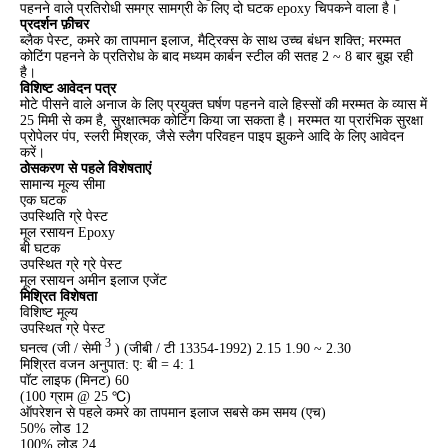
पहनने वाले प्रतिरोधी समग्र सामग्री के लिए दो घटक epoxy चिपकने वाला है।
प्रदर्शन फ़ीचर
ब्लैक पेस्ट, कमरे का तापमान इलाज, मैट्रिक्स के साथ उच्च बंधन शक्ति; मरम्मत
कोटिंग पहनने के प्रतिरोध के बाद मध्यम कार्बन स्टील की सतह 2 ~ 8 बार बुझ रही
है।
विशिष्ट आवेदन पत्र
मोटे पीसने वाले अनाज के लिए प्रयुक्त घर्षण पहनने वाले हिस्सों की मरम्मत के व्यास में
25 मिमी से कम है, सुरक्षात्मक कोटिंग किया जा सकता है। मरम्मत या प्रारंभिक सुरक्षा
प्रोपेलर पंप, स्लरी मिश्रक, जैसे स्लैग परिवहन पाइप झुकने आदि के लिए आवेदन
करें।
ठोसकरण से पहले
विशेषताएं
सामान्य मूल्य सीमा
एक घटक
उपस्थिति ग्रे पेस्ट
मूल रसायन Epoxy
बी घटक
उपस्थित ग्रे ग्रे पेस्ट
मूल रसायन अमीन इलाज एजेंट
मिश्रित विशेषता
विशिष्ट मूल्य
उपस्थित ग्रे पेस्ट
3
घनत्व (जी / सेमी
) (जीबी / टी 13354-1992) 2.15 1.90 ~ 2.30
मिश्रित वजन अनुपात: ए: बी = 4: 1
पॉट लाइफ (मिनट) 60
(100 ग्राम @ 25 ℃)
ऑपरेशन से पहले कमरे का तापमान इलाज सबसे कम समय (एच)
50% लोड 12
100% लोड 24